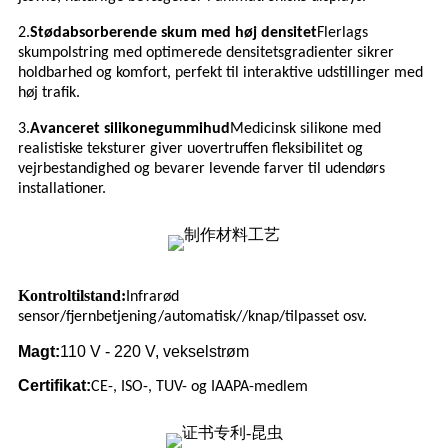
2.
Stødabsorberende skum med høj densitet
Flerlags
skumpolstring med optimerede densitetsgradienter sikrer
holdbarhed og komfort, perfekt til interaktive udstillinger med
høj trafik.
3.
Avanceret silikonegummihud
Medicinsk silikone med
realistiske teksturer giver uovertruffen fleksibilitet og
vejrbestandighed og bevarer levende farver til udendørs
installationer.
Kontroltilstand:
Infrarød
sensor/fjernbetjening/automatisk//knap/tilpasset osv.
Magt:
110 V - 220 V, vekselstrøm
Certifikat:
CE-, ISO-, TUV- og IAAPA-medlem