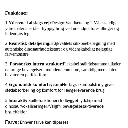
Funktioner:
1
Ydeevne i al slags vejr
Design
Vandtætte og UV-bestandige
.
:
ydre materialer tåler hyppig brug ved udendørs forestillinger og
indendørs leg
2.
Realistisk detaljering
Højkvalitets silikonebelægning med
:
autentiske dinosaurhudteksturer og videnskabeligt nøjagtige
farvemønstre
3.
Forstærket intern struktur
Fleksibel ståltrådsramme tillader
:
naturlige bevægelser i munden/lemmerne, samtidig med at den
bevarer en perfekt form
4.
Ergonomisk komfortsystem
Flerlags skumpolstring giver
stødabsorbering og komfort for længerevarende brug
5.
Interaktiv
Spillefunktioner: Indbygget lydchip med
dinosaurvokaliseringer/Valgfri bevægelsesaktiverede
brøleffekter
Farve:
Enhver farve kan tilpasses