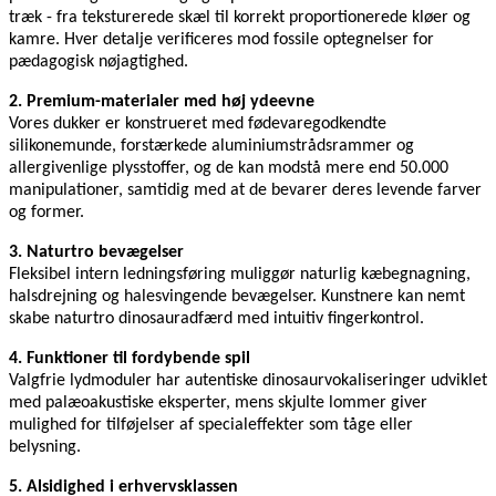
træk - fra teksturerede skæl til korrekt proportionerede kløer og
kamre. Hver detalje verificeres mod fossile optegnelser for
pædagogisk nøjagtighed.
2. Premium-materialer med høj ydeevne
Vores dukker er konstrueret med fødevaregodkendte
silikonemunde, forstærkede aluminiumstrådsrammer og
allergivenlige plysstoffer, og de kan modstå mere end 50.000
manipulationer, samtidig med at de bevarer deres levende farver
og former.
3. Naturtro bevægelser
Fleksibel intern ledningsføring muliggør naturlig kæbegnagning,
halsdrejning og halesvingende bevægelser. Kunstnere kan nemt
skabe naturtro dinosauradfærd med intuitiv fingerkontrol.
4. Funktioner til fordybende spil
Valgfrie lydmoduler har autentiske dinosaurvokaliseringer udviklet
med palæoakustiske eksperter, mens skjulte lommer giver
mulighed for tilføjelser af specialeffekter som tåge eller
belysning.
5. Alsidighed i erhvervsklassen