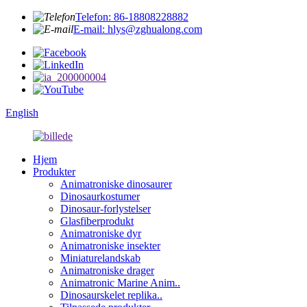
Telefon: 86-18808228882
E-mail: hlys@zghualong.com
English
Hjem
Produkter
Animatroniske dinosaurer
Dinosaurkostumer
Dinosaur-forlystelser
Glasfiberprodukt
Animatroniske dyr
Animatroniske insekter
Miniaturelandskab
Animatroniske drager
Animatronic Marine Anim..
Dinosaurskelet replika..