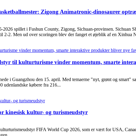
asketballmester: Zigong Animatronic-dinosaurer opt
5-2026 spillet i Fushun County, Zigong, Sichuan-provinsen. Sichuan S
til 2-2. Men ud over scoringen blev der fanget et øjeblik af en Xinhua 
styr til kulturturisme vinder momentum, smarte interak
nede i Guangzhou den 15. april. Med temaerne "nyt, grønt og smart" s
000 udenlandske købere fra 216...
 kinesisk kultur- og turismeudstyr
turturismeudstyr FIFA World Cup 2026, som er vært for USA, Canada og
gen, ...