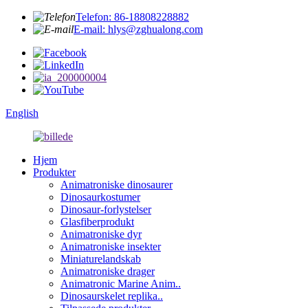
Telefon: 86-18808228882
E-mail: hlys@zghualong.com
English
Hjem
Produkter
Animatroniske dinosaurer
Dinosaurkostumer
Dinosaur-forlystelser
Glasfiberprodukt
Animatroniske dyr
Animatroniske insekter
Miniaturelandskab
Animatroniske drager
Animatronic Marine Anim..
Dinosaurskelet replika..