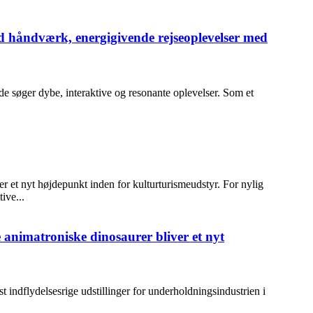
d håndværk, energigivende rejseoplevelser med
de søger dybe, interaktive og resonante oplevelser. Som et
r et nyt højdepunkt inden for kulturturismeudstyr. For nylig
ive...
 animatroniske dinosaurer bliver et nyt
 indflydelsesrige udstillinger for underholdningsindustrien i