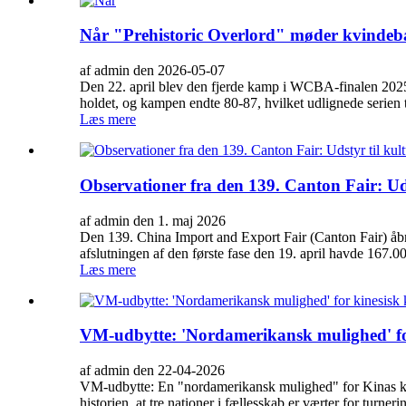
Når "Prehistoric Overlord" møder kvindeb
af admin den 2026-05-07
Den 22. april blev den fjerde kamp i WCBA-finalen 202
holdet, og kampen endte 80-87, hvilket udlignede serien 
Læs mere
Observationer fra den 139. Canton Fair: Ud
af admin den 1. maj 2026
Den 139. China Import and Export Fair (Canton Fair) åb
afslutningen af ​​den første fase den 19. april havde 167.
Læs mere
VM-udbytte: 'Nordamerikansk mulighed' for
af admin den 22-04-2026
VM-udbytte: En "nordamerikansk mulighed" for Kinas kul
historien, at tre nationer i fællesskab er værter for turnerin