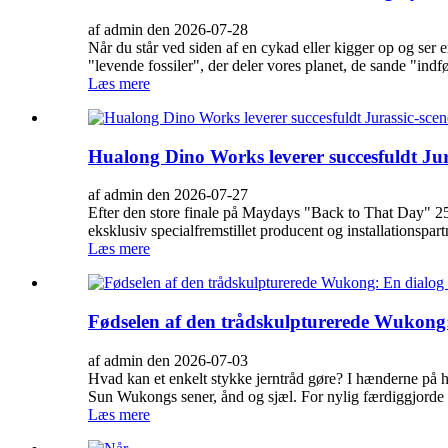
af admin den 2026-07-28
Når du står ved siden af ​​en cykad eller kigger op og se
"levende fossiler", der deler vores planet, de sande "indfø
Læs mere
Hualong Dino Works leverer succesfuldt Jur
af admin den 2026-07-27
Efter den store finale på Maydays "Back to That Day" 25-
eksklusiv specialfremstillet producent og installationspartn
Læs mere
Fødselen af ​​den trådskulpturerede Wukong
af admin den 2026-07-03
Hvad kan et enkelt stykke jerntråd gøre? I hænderne på hån
Sun Wukongs sener, ånd og sjæl. For nylig færdiggjorde
Læs mere