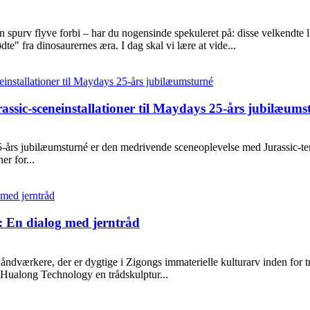
r en spurv flyve forbi – har du nogensinde spekuleret på: disse velkendt
dte" fra dinosaurernes æra. I dag skal vi lære at vide...
assic-sceneinstallationer til Maydays 25-års jubilæums
års jubilæumsturné er den medrivende sceneoplevelse med Jurassic-tema, 
er for...
: En dialog med jerntråd
dværkere, der er dygtige i Zigongs immaterielle kulturarv inden for tråd
 Hualong Technology en trådskulptur...