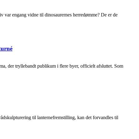
e liv var engang vidne til dinosaurernes herredømme? De er de
turné
der tryllebandt publikum i flere byer, officielt afsluttet. Som
skulpturering til lanternefremstilling, kan det forvandles til