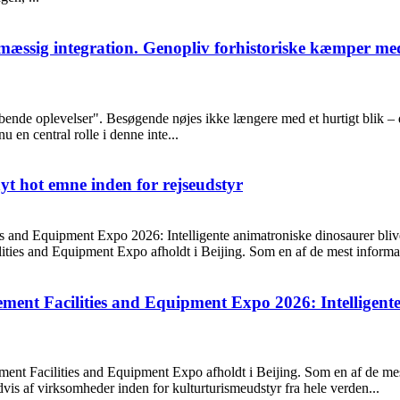
mæssig integration. Genopliv forhistoriske kæmper me
ybende oplevelser". Besøgende nøjes ikke længere med et hurtigt blik – 
nu en central rolle i denne inte...
nyt hot emne inden for rejseudstyr
s and Equipment Expo 2026: Intelligente animatroniske dinosaurer blive
ties and Equipment Expo afholdt i Beijing. Som en af ​​de mest informat
ment Facilities and Equipment Expo 2026: Intelligente
nt Facilities and Equipment Expo afholdt i Beijing. Som en af ​​de mest
vis af virksomheder inden for kulturturismeudstyr fra hele verden...