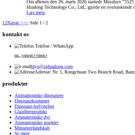
Om aftenen den 26. marts 2026 startede Maydays "5525 B
Hualong Technology Co., Ltd., gjorde en overraskende o
Læs mere
1
2
Næste >
>>
Side 1 / 2
kontakt os
Telefon / WhatsApp
86-18808228882
hlys@zghualong.com
Adresse: Nr. 1, Rongchuan Two Branch Road, Banca
produkter
Animatroniske dinosaurer
Dinosaurkostumer
Dinosaur-forlystelser
Glasfiberprodukt
Animatroniske dyr
Animatroniske insekter
Miniaturelandskab
Se mere