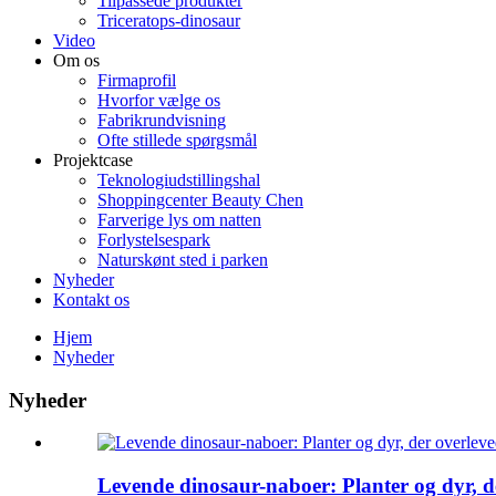
Tilpassede produkter
Triceratops-dinosaur
Video
Om os
Firmaprofil
Hvorfor vælge os
Fabrikrundvisning
Ofte stillede spørgsmål
Projektcase
Teknologiudstillingshal
Shoppingcenter Beauty Chen
Farverige lys om natten
Forlystelsespark
Naturskønt sted i parken
Nyheder
Kontakt os
Hjem
Nyheder
Nyheder
Levende dinosaur-naboer: Planter og dyr, d