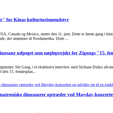
" for Kinas kulturturismeudstyr
A, Canada og Mexico, starter den 11. juni. Dette er første gang i histor
nde, der strømmer til Nordamerika. Dette ...
dinosaur udpeget som nøgleprojekt for Zigongs "15. fe
gmester, Shi Gang, i et eksklusivt interview med Sichuan Dailys all
af den 15. femårsplan...
matroniske dinosaurer optræder ved Mayday-koncerten o