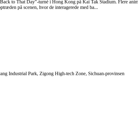
ack to That Day"-turné i Hong Kong på Kai Tak Stadium. Flere animat
ptræden på scenen, hvor de interagerede med ba...
ng Industrial Park, Zigong High-tech Zone, Sichuan-provinsen