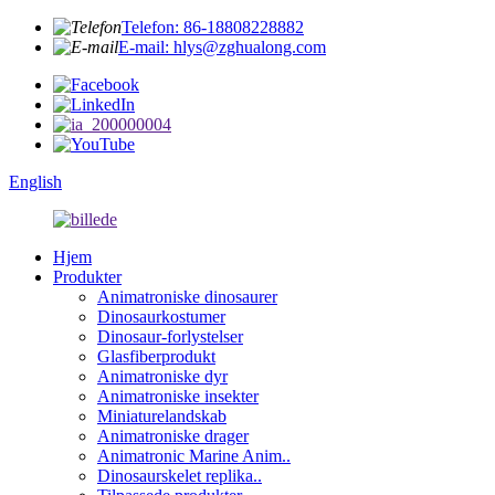
Telefon: 86-18808228882
E-mail: hlys@zghualong.com
English
Hjem
Produkter
Animatroniske dinosaurer
Dinosaurkostumer
Dinosaur-forlystelser
Glasfiberprodukt
Animatroniske dyr
Animatroniske insekter
Miniaturelandskab
Animatroniske drager
Animatronic Marine Anim..
Dinosaurskelet replika..