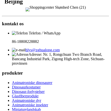
Beijing
kontakt os
Telefon / WhatsApp
86-18808228882
hlys@zghualong.com
Adresse: Nr. 1, Rongchuan Two Branch Road,
Bancang Industrial Park, Zigong High-tech Zone, Sichuan-
provinsen
produkter
Animatroniske dinosaurer
Dinosaurkostumer
Dinosaur-forlystelser
Glasfiberprodukt
Animatroniske dyr
Animatroniske insekter
Miniaturelandskab