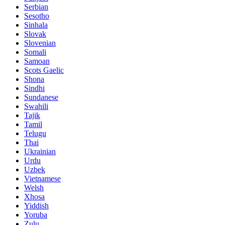
Serbian
Sesotho
Sinhala
Slovak
Slovenian
Somali
Samoan
Scots Gaelic
Shona
Sindhi
Sundanese
Swahili
Tajik
Tamil
Telugu
Thai
Ukrainian
Urdu
Uzbek
Vietnamese
Welsh
Xhosa
Yiddish
Yoruba
Zulu