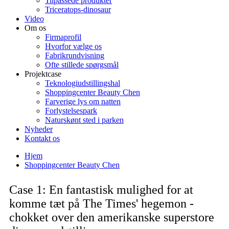
Tilpassede produkter
Triceratops-dinosaur
Video
Om os
Firmaprofil
Hvorfor vælge os
Fabrikrundvisning
Ofte stillede spørgsmål
Projektcase
Teknologiudstillingshal
Shoppingcenter Beauty Chen
Farverige lys om natten
Forlystelsespark
Naturskønt sted i parken
Nyheder
Kontakt os
Hjem
Shoppingcenter Beauty Chen
Case 1: En fantastisk mulighed for at
komme tæt på The Times' hegemon -
chokket over den amerikanske superstore