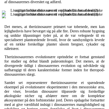
af dinosaurernes diversitet og adfærd.
Det menes, at therizinosaurer primært var tobenede, men kan
lejlighedsvis have bevæget sig på alle fire. Deres robuste bygning
og unikke tilpasninger tyder på, at de var velegnede til en
specialiseret planteædende livsstil, hvor de sandsynligvis levede
af en række forskellige planter såsom bregner, cykader og
nåletræer.
Therizinosaurernes evolutionære oprindelse er fortsat genstand
for studier og debat blandt palæontologer. Det menes, at de
divergerede tidligt i dinosaurernes evolution og udviklede sig
uafhængigt til deres karakteristiske former inden for theropod-
dinosaurernes slægt.
Samlet set repræsenterer therizinosaurerne et spændende
eksempel på evolutionære eksperimenter i den mesozoiske æra,
der viser, hvordan dinosaurer tilpassede sig forskellige
økologiske nicher og afslører mere om de komplekse
økosystemer på den forhistoriske jord. Deres opdagelse fortsætter
med at give værdifuld indsigt i dinosaurernes mangfoldighed og
udvikling og beriger vores forståelse af livet i dinosaurernes