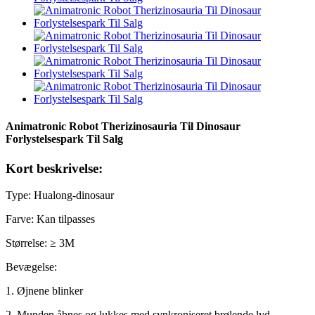
Animatronic Robot Therizinosauria Til Dinosaur
Forlystelsespark Til Salg
Kort beskrivelse:
Type: Hualong-dinosaur
Farve: Kan tilpasses
Størrelse: ≥ 3M
Bevægelse:
1. Øjnene blinker
2. Munden åbnes og lukkes med synkroniseret brølende lyd