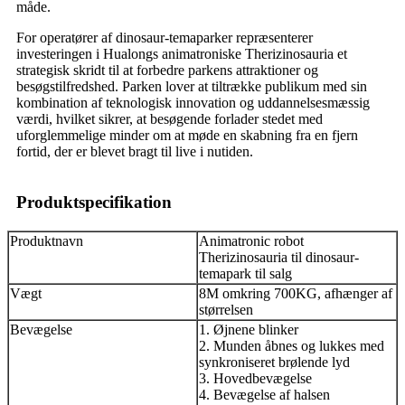
måde.
For operatører af dinosaur-temaparker repræsenterer
investeringen i Hualongs animatroniske Therizinosauria et
strategisk skridt til at forbedre parkens attraktioner og
besøgstilfredshed. Parken lover at tiltrække publikum med sin
kombination af teknologisk innovation og uddannelsesmæssig
værdi, hvilket sikrer, at besøgende forlader stedet med
uforglemmelige minder om at møde en skabning fra en fjern
fortid, der er blevet bragt til live i nutiden.
Produktspecifikation
Produktnavn
Animatronic robot
Therizinosauria til dinosaur-
temapark til salg
Vægt
8M omkring 700KG, afhænger af
størrelsen
Bevægelse
1. Øjnene blinker
2. Munden åbnes og lukkes med
synkroniseret brølende lyd
3. Hovedbevægelse
4. Bevægelse af halsen