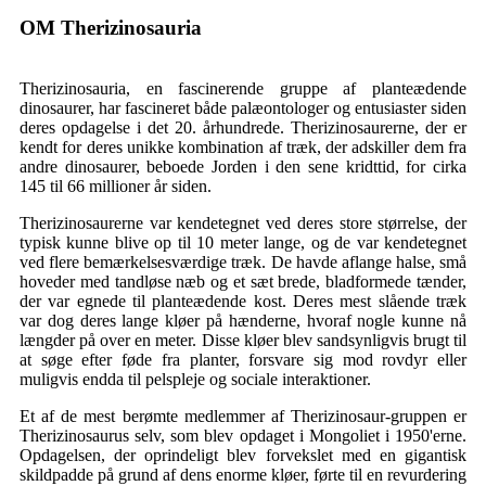
OM Therizinosauria
Therizinosauria, en fascinerende gruppe af planteædende
dinosaurer, har fascineret både palæontologer og entusiaster siden
deres opdagelse i det 20. århundrede. Therizinosaurerne, der er
kendt for deres unikke kombination af træk, der adskiller dem fra
andre dinosaurer, beboede Jorden i den sene kridttid, for cirka
145 til 66 millioner år siden.
Therizinosaurerne var kendetegnet ved deres store størrelse, der
typisk kunne blive op til 10 meter lange, og de var kendetegnet
ved flere bemærkelsesværdige træk. De havde aflange halse, små
hoveder med tandløse næb og et sæt brede, bladformede tænder,
der var egnede til planteædende kost. Deres mest slående træk
var dog deres lange kløer på hænderne, hvoraf nogle kunne nå
længder på over en meter. Disse kløer blev sandsynligvis brugt til
at søge efter føde fra planter, forsvare sig mod rovdyr eller
muligvis endda til pelspleje og sociale interaktioner.
Et af de mest berømte medlemmer af Therizinosaur-gruppen er
Therizinosaurus selv, som blev opdaget i Mongoliet i 1950'erne.
Opdagelsen, der oprindeligt blev forvekslet med en gigantisk
skildpadde på grund af dens enorme kløer, førte til en revurdering