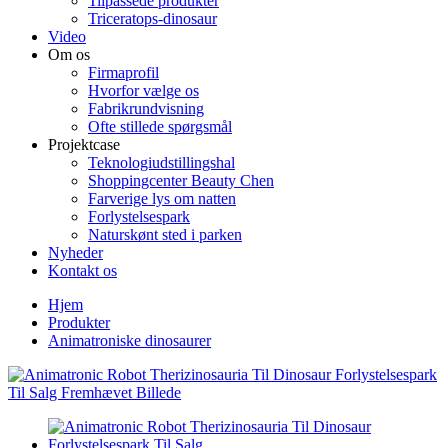
Tilpassede produkter
Triceratops-dinosaur
Video
Om os
Firmaprofil
Hvorfor vælge os
Fabrikrundvisning
Ofte stillede spørgsmål
Projektcase
Teknologiudstillingshal
Shoppingcenter Beauty Chen
Farverige lys om natten
Forlystelsespark
Naturskønt sted i parken
Nyheder
Kontakt os
Hjem
Produkter
Animatroniske dinosaurer