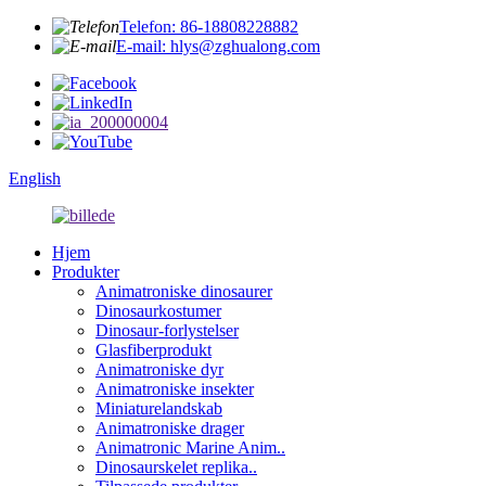
Telefon: 86-18808228882
E-mail: hlys@zghualong.com
English
Hjem
Produkter
Animatroniske dinosaurer
Dinosaurkostumer
Dinosaur-forlystelser
Glasfiberprodukt
Animatroniske dyr
Animatroniske insekter
Miniaturelandskab
Animatroniske drager
Animatronic Marine Anim..
Dinosaurskelet replika..