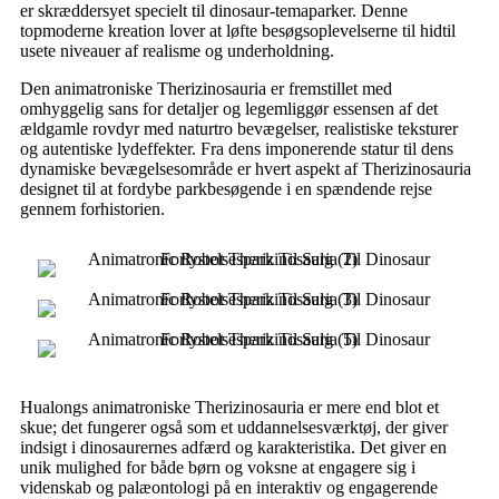
er skræddersyet specielt til dinosaur-temaparker. Denne
topmoderne kreation lover at løfte besøgsoplevelserne til hidtil
usete niveauer af realisme og underholdning.
Den animatroniske Therizinosauria er fremstillet med
omhyggelig sans for detaljer og legemliggør essensen af ​​det
ældgamle rovdyr med naturtro bevægelser, realistiske teksturer
og autentiske lydeffekter. Fra dens imponerende statur til dens
dynamiske bevægelsesområde er hvert aspekt af Therizinosauria
designet til at fordybe parkbesøgende i en spændende rejse
gennem forhistorien.
Hualongs animatroniske Therizinosauria er mere end blot et
skue; det fungerer også som et uddannelsesværktøj, der giver
indsigt i dinosaurernes adfærd og karakteristika. Det giver en
unik mulighed for både børn og voksne at engagere sig i
videnskab og palæontologi på en interaktiv og engagerende