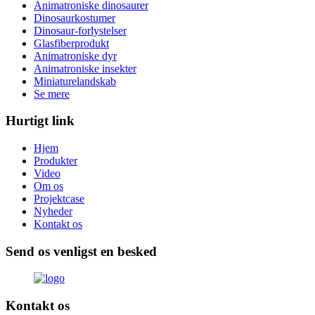
Animatroniske dinosaurer
Dinosaurkostumer
Dinosaur-forlystelser
Glasfiberprodukt
Animatroniske dyr
Animatroniske insekter
Miniaturelandskab
Se mere
Hurtigt link
Hjem
Produkter
Video
Om os
Projektcase
Nyheder
Kontakt os
Send os venligst en besked
Kontakt os